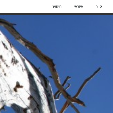
סיור
אקראי
חיפוש