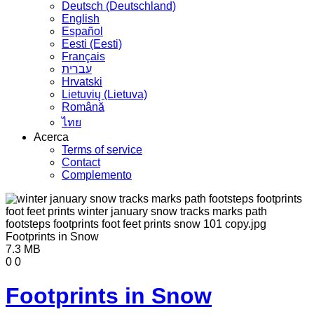
Deutsch (Deutschland)
English
Español
Eesti (Eesti)
Français
עברית
Hrvatski
Lietuvių (Lietuva)
Română
ไทย
Acerca
Terms of service
Contact
Complemento
7.3 MB
0
0
Footprints in Snow