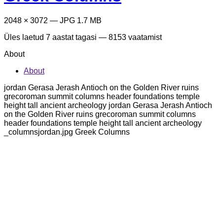
2048 × 3072 — JPG 1.7 MB
Üles laetud
7 aastat tagasi
— 8153 vaatamist
About
About
jordan Gerasa Jerash Antioch on the Golden River ruins
grecoroman summit columns header foundations temple
height tall ancient archeology jordan Gerasa Jerash Antioch
on the Golden River ruins grecoroman summit columns
header foundations temple height tall ancient archeology
_columnsjordan.jpg Greek Columns