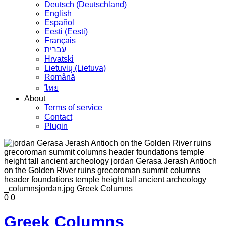
Deutsch (Deutschland)
English
Español
Eesti (Eesti)
Français
עברית
Hrvatski
Lietuvių (Lietuva)
Română
ไทย
About
Terms of service
Contact
Plugin
0
0
Greek Columns