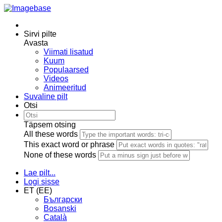
Sirvi pilte
Avasta
Viimati lisatud
Kuum
Populaarsed
Videos
Animeeritud
Suvaline pilt
Otsi
Täpsem otsing
All these words
This exact word or phrase
None of these words
Lae pilt...
Logi sisse
ET (EE)
Български
Bosanski
Сatalà