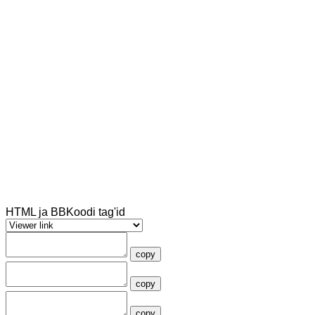
HTML ja BBKoodi tag'id
copy
copy
copy