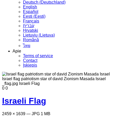
Deutsch (Deutschland)
English
Español
Eesti (Eesti)
Français
עברית
Hrvatski
Lietuvių (Lietuva)
Română
ไทย
Apie
Terms of service
Contact
Įskiepis
0
0
Israeli Flag
2459 × 1639 — JPG 1 MB