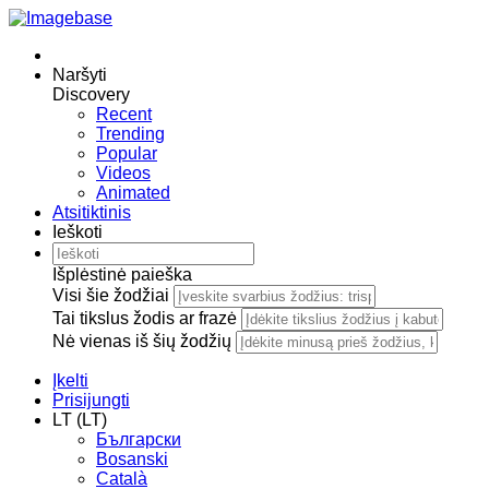
Naršyti
Discovery
Recent
Trending
Popular
Videos
Animated
Atsitiktinis
Ieškoti
Išplėstinė paieška
Visi šie žodžiai
Tai tikslus žodis ar frazė
Nė vienas iš šių žodžių
Įkelti
Prisijungti
LT (LT)
Български
Bosanski
Сatalà