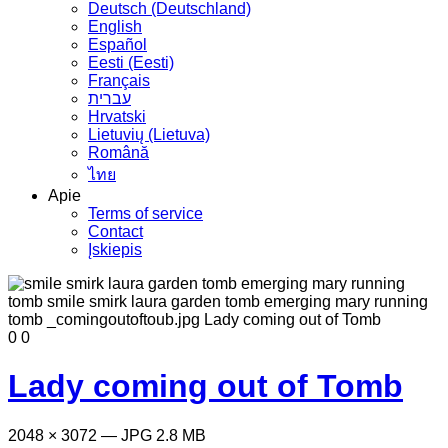
Deutsch (Deutschland)
English
Español
Eesti (Eesti)
Français
עברית
Hrvatski
Lietuvių (Lietuva)
Română
ไทย
Apie
Terms of service
Contact
Įskiepis
0
0
Lady coming out of Tomb
2048 × 3072 — JPG 2.8 MB