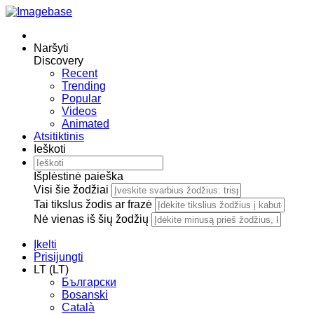
Naršyti
Discovery
Recent
Trending
Popular
Videos
Animated
Atsitiktinis
Ieškoti
Išplėstinė paieška
Visi šie žodžiai
Tai tikslus žodis ar frazė
Nė vienas iš šių žodžių
Įkelti
Prisijungti
LT (LT)
Български
Bosanski
Сatalà