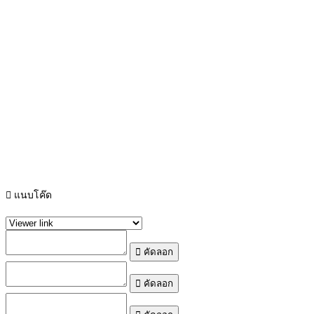
แนบโค๊ด
คัดลอก
คัดลอก