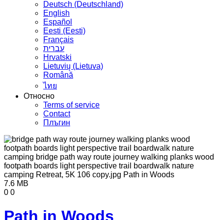
Deutsch (Deutschland)
English
Español
Eesti (Eesti)
Français
עברית
Hrvatski
Lietuvių (Lietuva)
Română
ไทย
Относно
Terms of service
Contact
Плъгин
7.6 MB
0
0
Path in Woods