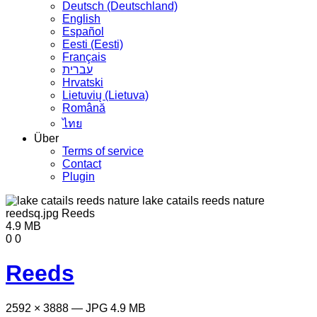
Deutsch (Deutschland)
English
Español
Eesti (Eesti)
Français
עברית
Hrvatski
Lietuvių (Lietuva)
Română
ไทย
Über
Terms of service
Contact
Plugin
4.9 MB
0
0
Reeds
2592 × 3888 — JPG 4.9 MB