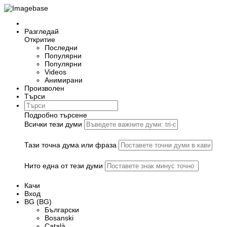
Разгледай
Откритие
Последни
Популярни
Популярни
Videos
Анимирани
Произволен
Търси
Подробно търсене
Всички тези думи
Тази точна дума или фраза
Нито една от тези думи
Качи
Вход
BG (BG)
Български
Bosanski
Сatalà