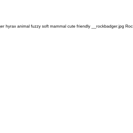
er hyrax animal fuzzy soft mammal cute friendly __rockbadger.jpg Ro