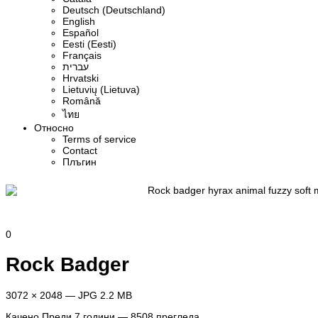
Deutsch (Deutschland)
English
Español
Eesti (Eesti)
Français
עברית
Hrvatski
Lietuvių (Lietuva)
Română
ไทย
Относно
Terms of service
Contact
Плъгин
0
Rock Badger
3072 × 2048 — JPG 2.2 MB
Качено
Преди 7 години
— 8508 прегледа