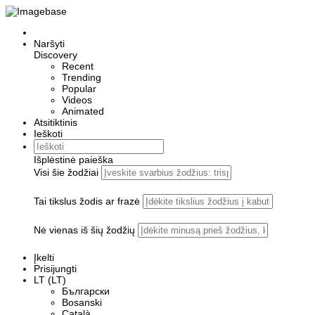
Naršyti
Discovery
Recent
Trending
Popular
Videos
Animated
Atsitiktinis
Ieškoti
Išplėstinė paieška
Visi šie žodžiai
Tai tikslus žodis ar frazė
Nė vienas iš šių žodžių
Įkelti
Prisijungti
LT (LT)
Български
Bosanski
Сatalà