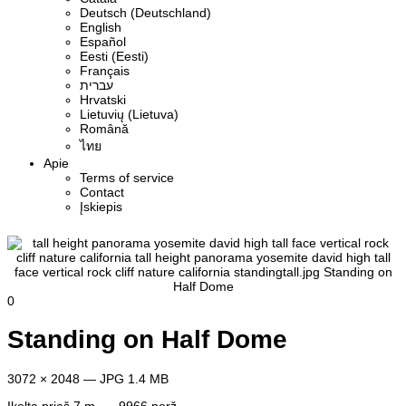
Deutsch (Deutschland)
English
Español
Eesti (Eesti)
Français
עברית
Hrvatski
Lietuvių (Lietuva)
Română
ไทย
Apie
Terms of service
Contact
Įskiepis
0
Standing on Half Dome
3072 × 2048 — JPG 1.4 MB
Įkelta
prieš 7 m.
— 9966 perž.