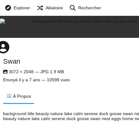
Explorer
Aléatoire
Rechercher
Swan
3072 × 2048 — JPG 1.9 MB
Envoyé
il y a 7 ans
— 10598 vues
À Propos
background title beauty nature lake calm serene duck goose swan ne
beauty nature lake calm serene duck goose swan nest eggs home s