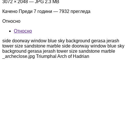
3072 × 2048 — JPG 2.3 MB
Качено
Преди 7 години
— 7932 прегледа
Относно
Относно
side doorway window blue sky background gerasa jerash
tower size sandstone marble side doorway window blue sky
background gerasa jerash tower size sandstone marble
_archeclose.jpg Triumphal Arch of Hadrian