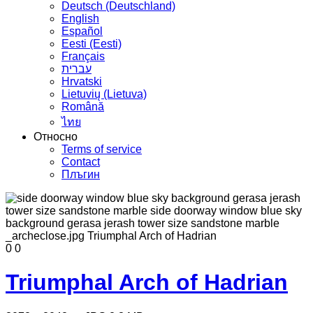
Deutsch (Deutschland)
English
Español
Eesti (Eesti)
Français
עברית
Hrvatski
Lietuvių (Lietuva)
Română
ไทย
Относно
Terms of service
Contact
Плъгин
0
0
Triumphal Arch of Hadrian