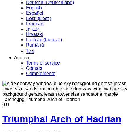
Deutsch (Deutschland)
English
Español
Eesti (Eesti)
Français
עברית
Hrvatski
Lietuvių (Lietuva)
Română
ไทย
Acerca
Terms of service
Contact
Complemento
0
0
Triumphal Arch of Hadrian