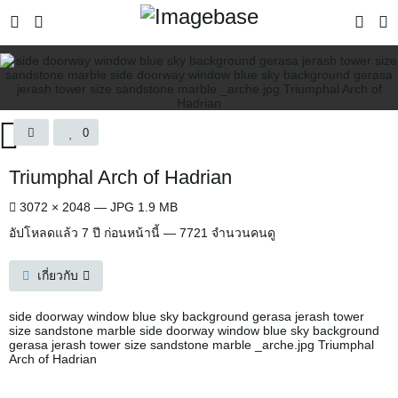
0
Triumphal Arch of Hadrian
3072 × 2048 — JPG 1.9 MB
อัปโหลดแล้ว
7 ปี ก่อนหน้านี้
— 7721 จำนวนคนดู
เกี่ยวกับ
side doorway window blue sky background gerasa jerash tower
size sandstone marble side doorway window blue sky background
gerasa jerash tower size sandstone marble _arche.jpg Triumphal
Arch of Hadrian