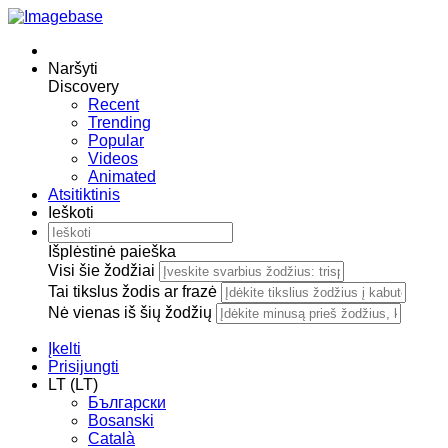
Naršyti
Discovery
Recent
Trending
Popular
Videos
Animated
Atsitiktinis
Ieškoti
Išplėstinė paieška
Visi šie žodžiai
Tai tikslus žodis ar frazė
Nė vienas iš šių žodžių
Įkelti
Prisijungti
LT (LT)
Български
Bosanski
Сatalà