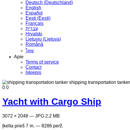
Deutsch (Deutschland)
English
Español
Eesti (Eesti)
Français
עברית
Hrvatski
Lietuvių (Lietuva)
Română
ไทย
Apie
Terms of service
Contact
Įskiepis
0
0
Yacht with Cargo Ship
3072 × 2048 — JPG 2.2 MB
Įkelta
prieš 7 m.
— 8286 perž.