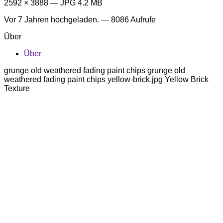
2592 × 3888 — JPG 4.2 MB
Vor 7 Jahren
hochgeladen. — 8086 Aufrufe
Über
Über
grunge old weathered fading paint chips grunge old
weathered fading paint chips yellow-brick.jpg Yellow Brick
Texture