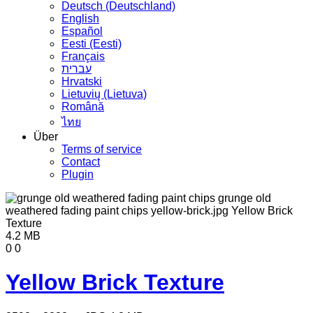
Deutsch (Deutschland)
English
Español
Eesti (Eesti)
Français
עברית
Hrvatski
Lietuvių (Lietuva)
Română
ไทย
Über
Terms of service
Contact
Plugin
4.2 MB
0
0
Yellow Brick Texture