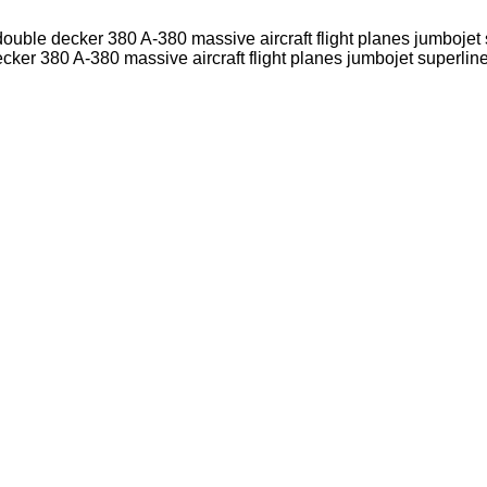
uble decker 380 A-380 massive aircraft flight planes jumbojet supe
ker 380 A-380 massive aircraft flight planes jumbojet superliner 