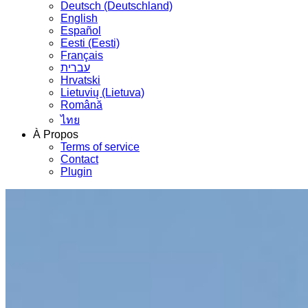
Deutsch (Deutschland)
English
Español
Eesti (Eesti)
Français
עברית
Hrvatski
Lietuvių (Lietuva)
Română
ไทย
À Propos
Terms of service
Contact
Plugin