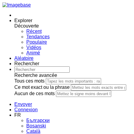
Explorer
Découverte
Récent
Tendances
Populaire
Vidéos
Animé
Aléatoire
Rechercher
Recherche avancée
Tous ces mots
Ce mot exact ou la phrase
Aucun de ces mots
Envoyer
Connexion
FR
Български
Bosanski
Сatalà