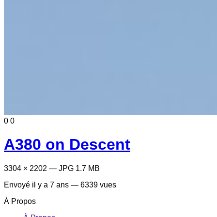
0
0
A380 on Descent
3304 × 2202 — JPG 1.7 MB
Envoyé
il y a 7 ans
— 6339 vues
À Propos