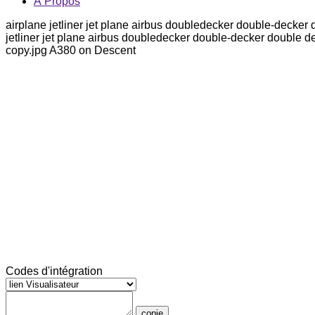
À Propos
airplane jetliner jet plane airbus doubledecker double-decker do
jetliner jet plane airbus doubledecker double-decker double dec
copy.jpg A380 on Descent
Codes d'intégration
copie