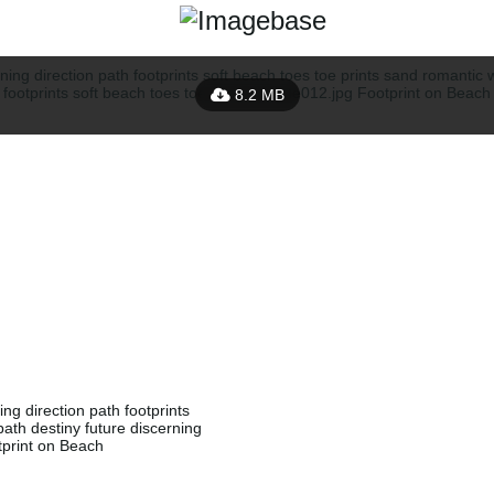
8.2 MB
ng direction path footprints
path destiny future discerning
otprint on Beach