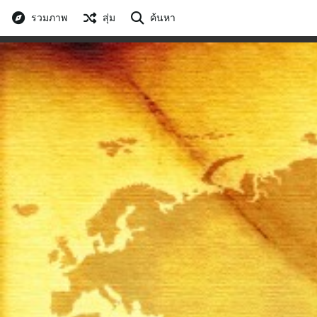
รวมภาพ
สุ่ม
ค้นหา