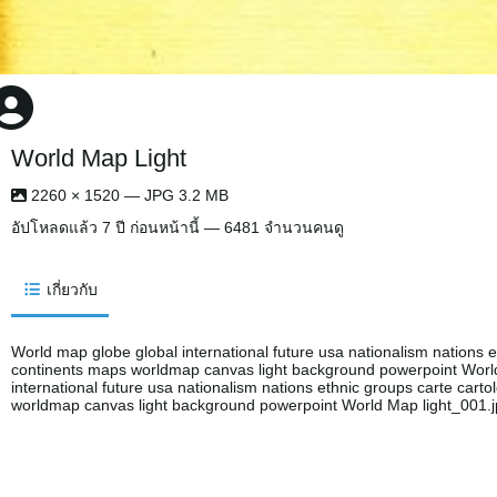
World Map Light
2260 × 1520 — JPG 3.2 MB
อัปโหลดแล้ว
7 ปี ก่อนหน้านี้
— 6481 จำนวนคนดู
เกี่ยวกับ
World map globe global international future usa nationalism nations e
continents maps worldmap canvas light background powerpoint Worl
international future usa nationalism nations ethnic groups carte cart
worldmap canvas light background powerpoint World Map light_001.